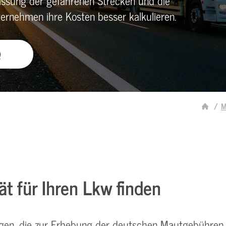
fassung der gefahrenen Strecken und die
rnehmen ihre Kosten besser kalkulieren.
Q
M
t für Ihren Lkw finden
ngen, die zur Erhebung der deutschen Mautgebühren 