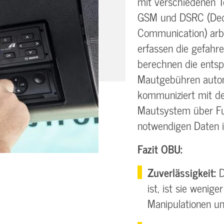
mit verschiedenen T
GSM und DSRC (Ded
Communication) arbe
erfassen die gefahr
berechnen die ents
Mautgebühren auto
kommuniziert mit d
Mautsystem über Fu
notwendigen Daten i
Fazit OBU:
Zuverlässigkeit:
D
ist, ist sie weniger
Manipulationen un