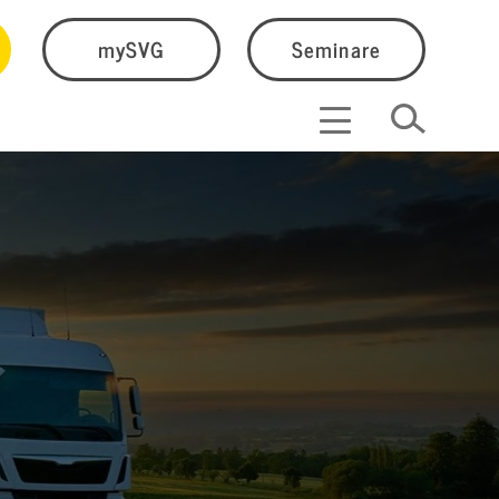
mySVG
Seminare