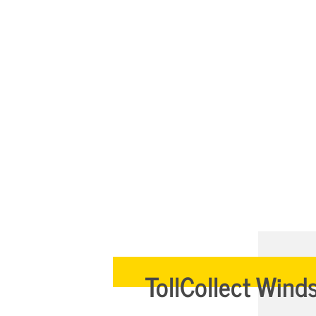
TollCollect Wind