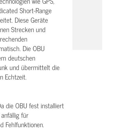
echnologien wie GPS,
icated Short-Range
itet. Diese Geräte
enen Strecken und
prechenden
matisch. Die OBU
em deutschen
nk und übermittelt die
n Echtzeit.
a die OBU fest installiert
 anfällig für
d Fehlfunktionen.