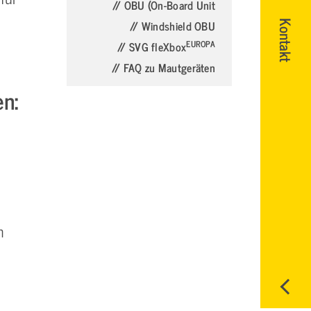
// OBU (On-Board Unit
// Windshield OBU
Kontakt
EUROPA
// SVG fleXbox
// FAQ zu Mautgeräten
n:
n