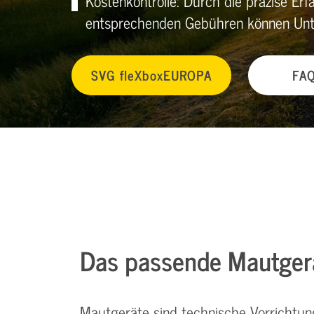
Kostenkontrolle: Durch die präzise Er
entsprechenden Gebühren können Unte
SVG fleXboxEUROPA
FA
Das passende Mautgerä
Mautgeräte sind technische Vorrichtu