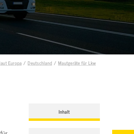
aut Europa
Deutschland
Mautgeräte für Lkw
Inhalt
für