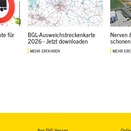
te für
BGL-Ausweichstreckenkarte
Nerven 
2026 - Jetzt downloaden
schonen
MEHR ERFAHREN
MEHR ER
Ihre SVG Hessen
Onlin