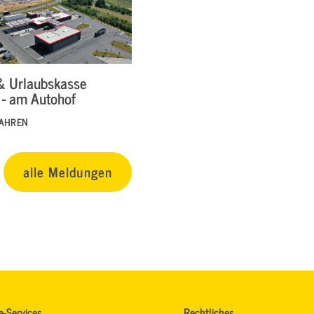
& Urlaubskasse
 - am Autohof
FAHREN
alle Meldungen
e-Services
Rechtliches