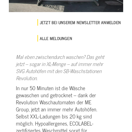
JETZT BEI UNSEREM NEWSLETTER ANMELDEN
ALLE MELDUNGEN
Mal eben zwischendurch waschen? Das geht
jetzt – sogar in XL-Menge – auf immer mehr
SVG Autohöfen mit den SB-Waschstationen
Revolution.
In nur 50 Minuten ist die Wäsche
gewaschen und getrocknet – dank der
Revolution Waschautomaten der ME
Group, jetzt an immer mehr Autohöfen.
Selbst XXL-Ladungen bis 20 kg sind
möglich. Hypoallergenes, ECOLABEL-
zertifiziertes Waschmittel sorgt für