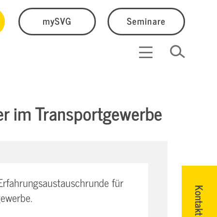
mySVG
Seminare
ter im Transportgewerbe
Erfahrungsaustauschrunde für
Kontakt
gewerbe.