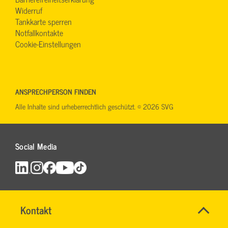
Widerruf
Tankkarte sperren
Notfallkontakte
Cookie-Einstellungen
ANSPRECHPERSON FINDEN
Alle Inhalte sind urheberrechtlich geschützt. © 2026 SVG
Social Media
Schnell
Name
Kontakt
*
&
IHR
Allgemeine
SERVICE-