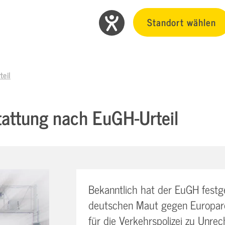
Standort wählen
teil
attung nach EuGH-Urteil
Bekanntlich hat der EuGH festge
deutschen Maut gegen Europarec
für die Verkehrspolizei zu Unrec