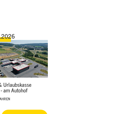
6.2026
& Urlaubskasse
 - am Autohof
FAHREN