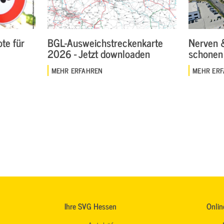
te für
BGL-Ausweichstreckenkarte
Nerven 
2026 - Jetzt downloaden
schonen
MEHR ERFAHREN
MEHR ER
Ihre SVG Hessen
Onlin