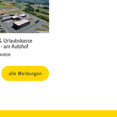
& Urlaubskasse
 - am Autohof
FAHREN
alle Meldungen