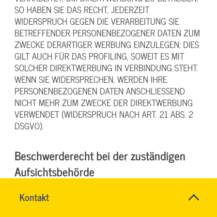
SO HABEN SIE DAS RECHT, JEDERZEIT
WIDERSPRUCH GEGEN DIE VERARBEITUNG SIE
BETREFFENDER PERSONENBEZOGENER DATEN ZUM
ZWECKE DERARTIGER WERBUNG EINZULEGEN; DIES
GILT AUCH FÜR DAS PROFILING, SOWEIT ES MIT
SOLCHER DIREKTWERBUNG IN VERBINDUNG STEHT.
WENN SIE WIDERSPRECHEN, WERDEN IHRE
PERSONENBEZOGENEN DATEN ANSCHLIESSEND
NICHT MEHR ZUM ZWECKE DER DIREKTWERBUNG
VERWENDET (WIDERSPRUCH NACH ART. 21 ABS. 2
DSGVO).
Beschwerde­recht bei der zuständigen
Aufsichts­behörde
Schnell
Im Falle von Verstößen gegen die DSGVO steht den
Name
Kontakt
*
&
Betroffenen ein Beschwerderecht bei einer
CHRISTINA
Ansprechpersonen
einfach
NINK
Aufsichtsbehörde, insbesondere in dem Mitgliedstaat
Firma