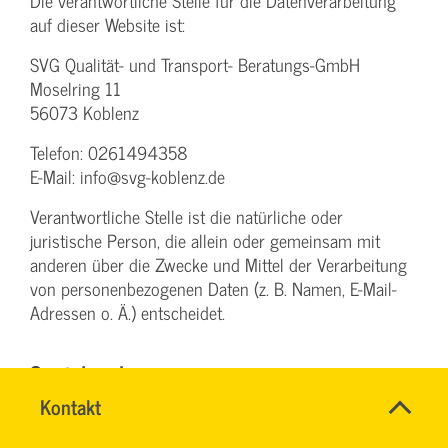
Die verantwortliche Stelle für die Datenverarbeitung
auf dieser Website ist:
SVG Qualität- und Transport- Beratungs-GmbH
Moselring 11
56073 Koblenz
Telefon: 0261494358
E-Mail: info@svg-koblenz.de
Verantwortliche Stelle ist die natürliche oder
juristische Person, die allein oder gemeinsam mit
anderen über die Zwecke und Mittel der Verarbeitung
von personenbezogenen Daten (z. B. Namen, E-Mail-
Adressen o. Ä.) entscheidet.
Speicherdauer
Schnell
Name
Kontakt
*
Soweit innerhalb dieser Datenschutzerklärung keine
&
CHRISTINA
Ansprechpersonen
speziellere Speicherdauer genannt wurde, verbleiben
einfach
NINK
Firma