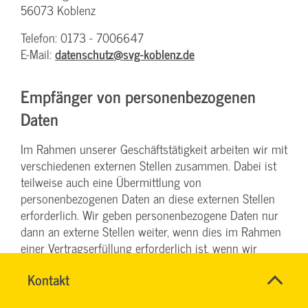
56073 Koblenz
Telefon: 0173 - 7006647
E-Mail:
datenschutz@svg-koblenz.de
Empfänger von personenbezogenen
Daten
Im Rahmen unserer Geschäftstätigkeit arbeiten wir mit
verschiedenen externen Stellen zusammen. Dabei ist
teilweise auch eine Übermittlung von
personenbezogenen Daten an diese externen Stellen
erforderlich. Wir geben personenbezogene Daten nur
dann an externe Stellen weiter, wenn dies im Rahmen
einer Vertragserfüllung erforderlich ist, wenn wir
gesetzlich hierzu verpflichtet sind (z. B. Weitergabe von
Schnell
Name
Kontakt
*
Daten an Steuerbehörden), wenn wir ein berechtigtes
&
CHRISTINA
Ansprechpersonen
Interesse nach Art. 6 Abs. 1 lit. f DSGVO an der
einfach
NINK
Firma