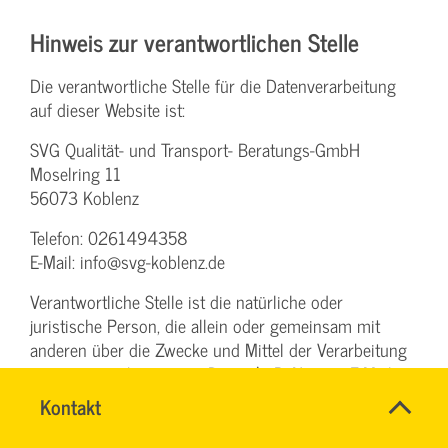
Hinweis zur verantwortlichen Stelle
Die verantwortliche Stelle für die Datenverarbeitung
auf dieser Website ist:
SVG Qualität- und Transport- Beratungs-GmbH
Moselring 11
56073 Koblenz
Telefon: 0261494358
E-Mail: info@svg-koblenz.de
Verantwortliche Stelle ist die natürliche oder
juristische Person, die allein oder gemeinsam mit
anderen über die Zwecke und Mittel der Verarbeitung
von personenbezogenen Daten (z. B. Namen, E-Mail-
Schnell
Adressen o. Ä.) entscheidet.
Name
Kontakt
*
&
CHRISTINA
Ansprechpersonen
einfach
NINK
Firma