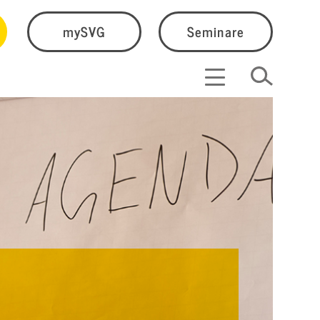
mySVG
Seminare