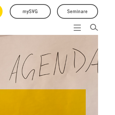
mySVG
Seminare