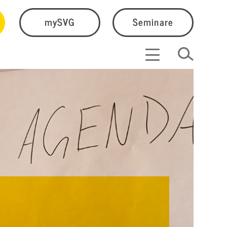
mySVG
Seminare