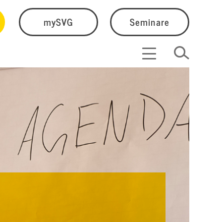
mySVG
Seminare