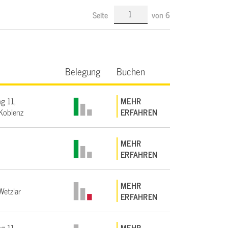
Seite
von
6
Belegung
Buchen
g 11,
MEHR
Koblenz
ERFAHREN
MEHR
ERFAHREN
MEHR
etzlar
ERFAHREN
g 11,
MEHR