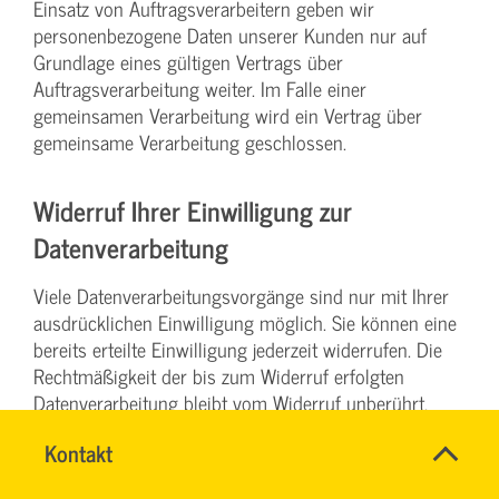
Einsatz von Auftragsverarbeitern geben wir
personenbezogene Daten unserer Kunden nur auf
Grundlage eines gültigen Vertrags über
Auftragsverarbeitung weiter. Im Falle einer
gemeinsamen Verarbeitung wird ein Vertrag über
gemeinsame Verarbeitung geschlossen.
Widerruf Ihrer Einwilligung zur
Datenverarbeitung
Viele Datenverarbeitungsvorgänge sind nur mit Ihrer
ausdrücklichen Einwilligung möglich. Sie können eine
bereits erteilte Einwilligung jederzeit widerrufen. Die
Rechtmäßigkeit der bis zum Widerruf erfolgten
Datenverarbeitung bleibt vom Widerruf unberührt.
Schnell
Name
Kontakt
*
Widerspruchsrecht gegen die
&
CHRISTINA
Ansprechpersonen
einfach
NINK
Firma