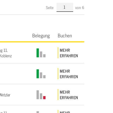
Seite
von
6
Belegung
Buchen
g 11,
MEHR
Koblenz
ERFAHREN
MEHR
ERFAHREN
MEHR
etzlar
ERFAHREN
g 11,
MEHR