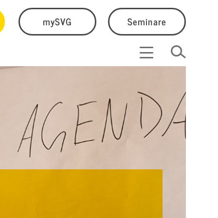
mySVG
Seminare