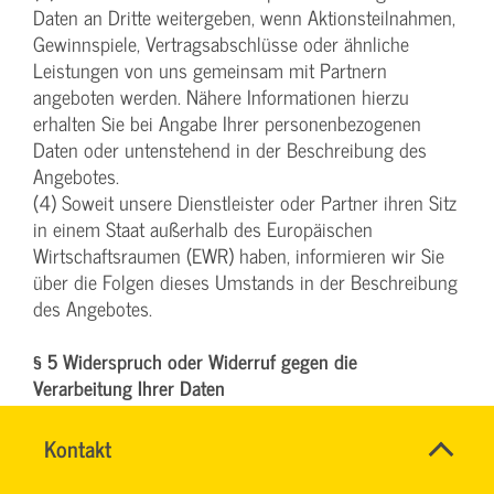
Daten an Dritte weitergeben, wenn Aktionsteilnahmen,
Gewinnspiele, Vertragsabschlüsse oder ähnliche
Leistungen von uns gemeinsam mit Partnern
angeboten werden. Nähere Informationen hierzu
erhalten Sie bei Angabe Ihrer personenbezogenen
Daten oder untenstehend in der Beschreibung des
Angebotes.
(4) Soweit unsere Dienstleister oder Partner ihren Sitz
in einem Staat außerhalb des Europäischen
Wirtschaftsraumen (EWR) haben, informieren wir Sie
über die Folgen dieses Umstands in der Beschreibung
des Angebotes.
§ 5 Widerspruch oder Widerruf gegen die
Verarbeitung Ihrer Daten
(1) Falls Sie eine Einwilligung zur Verarbeitung Ihrer
Schnell
Name
Kontakt
*
Daten erteilt haben, können Sie diese jederzeit
&
CHRISTINA
Ansprechpersonen
widerrufen. Ein solcher Widerruf beeinflusst die
einfach
NINK
Firma