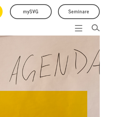
mySVG
Seminare