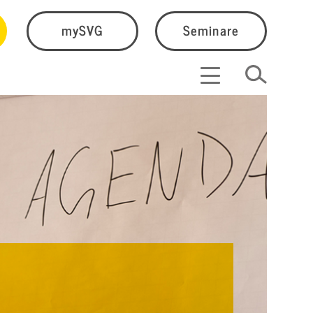
mySVG
Seminare