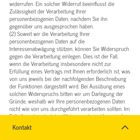
widerrufen. Ein solcher Widerruf beeinflusst die
Zulässigkeit der Verarbeitung Ihrer
personenbezogenen Daten, nachdem Sie ihn
gegenüber uns ausgesprochen haben.
(2) Soweit wir die Verarbeitung Ihrer
personenbezogenen Daten auf die
Interessenabwägung stützen, können Sie Widerspruch
gegen die Verarbeitung einlegen. Dies ist der Fall,
wenn die Verarbeitung insbesondere nicht zur
Erfüllung eines Vertrags mit Ihnen erforderlich ist, was
von uns jeweils bei der nachfolgenden Beschreibung
der Funktionen dargestellt wird. Bei Ausübung eines
solchen Widerspruchs bitten wir um Darlegung der
Gründe, weshalb wir Ihre personenbezogenen Daten
nicht wie von uns durchgeführt verarbeiten sollten. Im
Falle Ihres begründeten Widerspruchs prüfen wir die
Sachlage und werden entweder die Datenverarbeitung
Schnell
Name
Kontakt
*
einstellen bzw. anpassen oder Ihnen unsere
&
CHRISTINA
Ansprechpersonen
zwingenden schutzwürdigen Gründe aufzeigen,
einfach
NINK
Firma