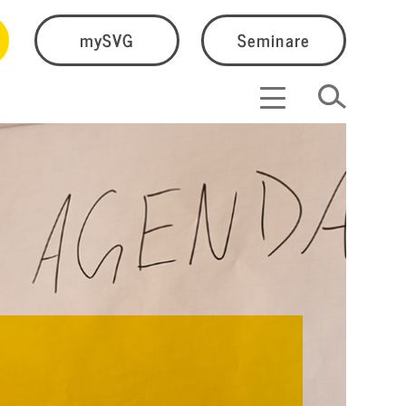
mySVG
Seminare