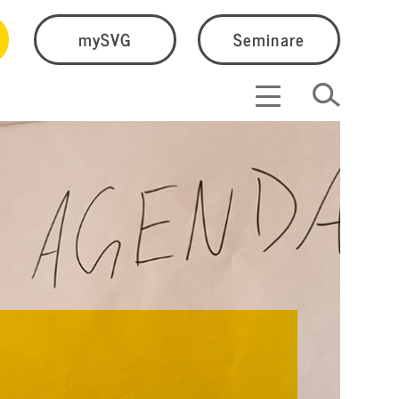
mySVG
Seminare