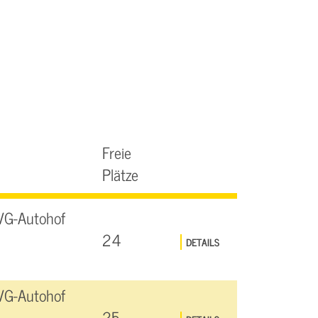
Freie
Plätze
VG-Autohof
24
DETAILS
VG-Autohof
25