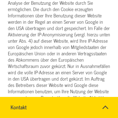
Analyse der Benutzung der Website durch Sie
ermöglichen. Die durch den Cookie erzeugten
Informationen über Ihre Benutzung dieser Website
werden in der Regel an einen Server von Google in
den USA übertragen und dort gespeichert. Im Falle der
Aktivierung der IP-Anonymisierung (vergl. hierzu unten
unter Abs. 4) auf dieser Website, wird Ihre IP-Adresse
von Google jedoch innerhalb von Mitgliedstaaten der
Europäischen Union oder in anderen Vertragsstaaten
des Abkommens über den Europäischen
Wirtschaftsraum zuvor gekürzt. Nur in Ausnahmefällen
wird die volle IP-Adresse an einen Server von Google
in den USA übertragen und dort gekürzt. Im Auftrag
des Betreibers dieser Website wird Google diese
Informationen benutzen, um Ihre Nutzung der Website
auszuwerten, um Reports über die Website-Aktivitäten
zusammenzustellen und um weitere mit der Website-
Schnell
Name
Kontakt
*
Nutzung und der Internetnutzung verbundene
&
CHRISTINA
Ansprechpersonen
Dienstleistungen gegenüber dem Website-Betreiber zu
einfach
NINK
Firma