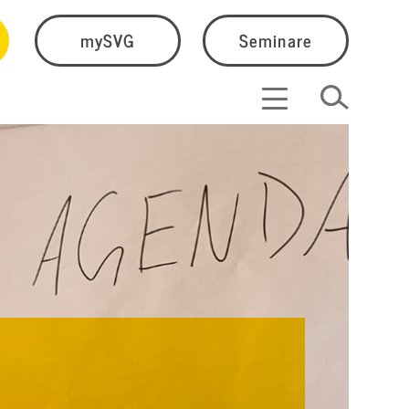
mySVG
Seminare