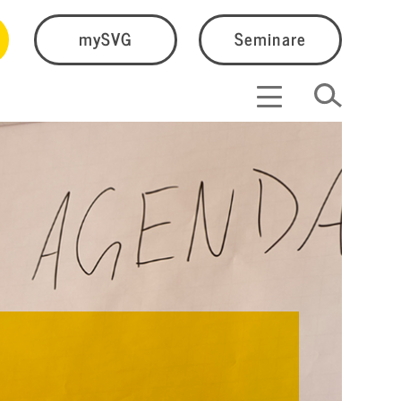
mySVG
Seminare