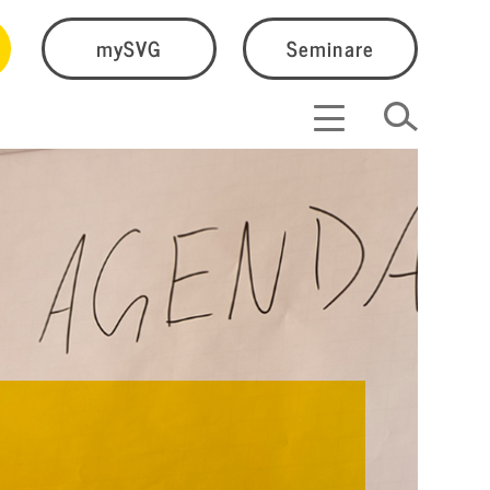
mySVG
Seminare