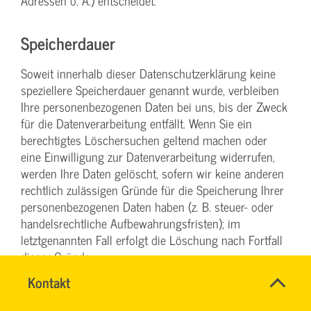
Adressen o. Ä.) entscheidet.
Speicherdauer
Soweit innerhalb dieser Datenschutzerklärung keine
speziellere Speicherdauer genannt wurde, verbleiben
Ihre personenbezogenen Daten bei uns, bis der Zweck
für die Datenverarbeitung entfällt. Wenn Sie ein
berechtigtes Löschersuchen geltend machen oder
eine Einwilligung zur Datenverarbeitung widerrufen,
werden Ihre Daten gelöscht, sofern wir keine anderen
rechtlich zulässigen Gründe für die Speicherung Ihrer
personenbezogenen Daten haben (z. B. steuer- oder
handelsrechtliche Aufbewahrungsfristen); im
letztgenannten Fall erfolgt die Löschung nach Fortfall
dieser Gründe.
Schnell
Name
Kontakt
*
&
CHRISTINA
Allgemeine Hinweise zu den
Ansprechpersonen
einfach
NINK
Firma