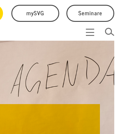
mySVG
Seminare