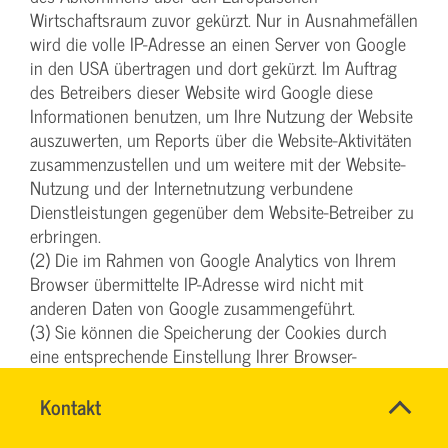
Wirtschaftsraum zuvor gekürzt. Nur in Ausnahmefällen
wird die volle IP-Adresse an einen Server von Google
in den USA übertragen und dort gekürzt. Im Auftrag
des Betreibers dieser Website wird Google diese
Informationen benutzen, um Ihre Nutzung der Website
auszuwerten, um Reports über die Website-Aktivitäten
zusammenzustellen und um weitere mit der Website-
Nutzung und der Internetnutzung verbundene
Dienstleistungen gegenüber dem Website-Betreiber zu
erbringen.
(2) Die im Rahmen von Google Analytics von Ihrem
Browser übermittelte IP-Adresse wird nicht mit
anderen Daten von Google zusammengeführt.
(3) Sie können die Speicherung der Cookies durch
eine entsprechende Einstellung Ihrer Browser-
Software und im Cookie-Consent-Tool verhindern; wir
Schnell
weisen Sie jedoch darauf hin, dass Sie in diesem Fall
Name
Kontakt
*
&
CHRISTINA
Ansprechpersonen
gegebenenfalls nicht sämtliche Funktionen dieser
einfach
NINK
Firma