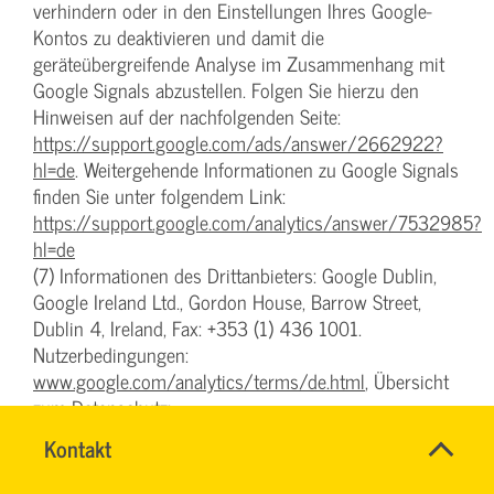
verhindern oder in den Einstellungen Ihres Google-
Kontos zu deaktivieren und damit die
geräteübergreifende Analyse im Zusammenhang mit
Google Signals abzustellen. Folgen Sie hierzu den
Hinweisen auf der nachfolgenden Seite:
https://support.google.com/ads/answer/2662922?
hl=de
. Weitergehende Informationen zu Google Signals
finden Sie unter folgendem Link:
https://support.google.com/analytics/answer/7532985?
hl=de
(7) Informationen des Drittanbieters: Google Dublin,
Google Ireland Ltd., Gordon House, Barrow Street,
Dublin 4, Ireland, Fax: +353 (1) 436 1001.
Nutzerbedingungen:
www.google.com/analytics/terms/de.html
, Übersicht
zum Datenschutz:
www.google.com/intl/de/analytics/learn/privacy.html
,
Schnell
Name
Kontakt
*
sowie die Datenschutzerklärung:
&
CHRISTINA
Ansprechpersonen
www.google.de/intl/de/policies/privacy
.
einfach
NINK
Firma