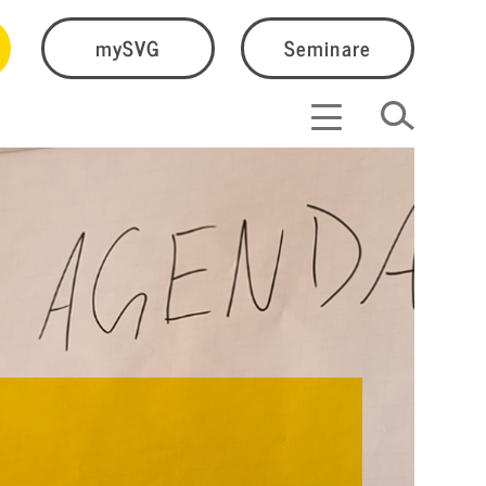
mySVG
Seminare