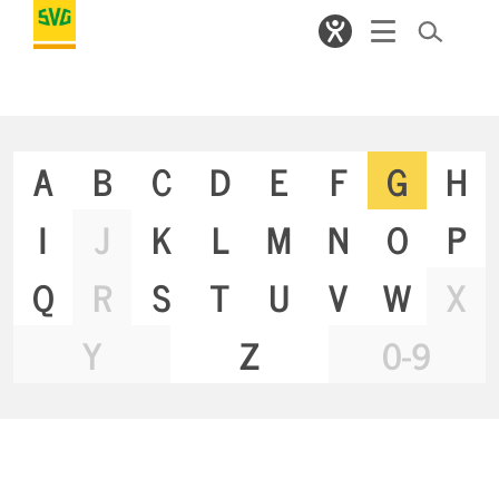
A
B
C
D
E
F
G
H
I
J
K
L
M
N
O
P
Q
R
S
T
U
V
W
X
Y
Z
0-9