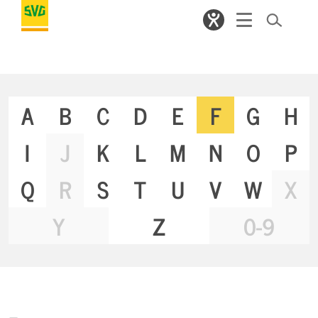
A
B
C
D
E
F
G
H
I
J
K
L
M
N
O
P
Q
R
S
T
U
V
W
X
Y
Z
0-9