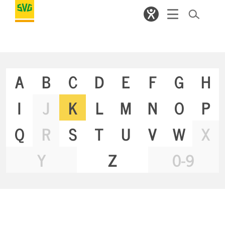
A
B
C
D
E
F
G
H
I
J
K
L
M
N
O
P
Q
R
S
T
U
V
W
X
Y
Z
0-9