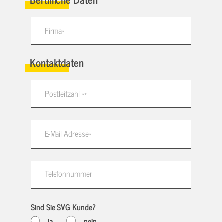
Kontaktdaten
Sind Sie SVG Kunde?
ja
nein