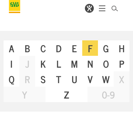
A
B
C
D
E
F
G
H
I
J
K
L
M
N
O
P
Q
R
S
T
U
V
W
X
Y
Z
0-9