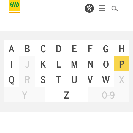
A
B
C
D
E
F
G
H
I
J
K
L
M
N
O
P
Q
R
S
T
U
V
W
X
Y
Z
0-9