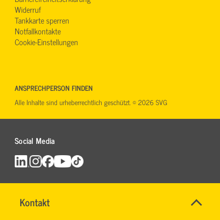
Widerruf
Tankkarte sperren
Notfallkontakte
Cookie-Einstellungen
ANSPRECHPERSON FINDEN
Alle Inhalte sind urheberrechtlich geschützt. © 2026 SVG
Social Media
Maut
Name
Kontakt
*
in
IHR
Allgemeine
SERVICE-