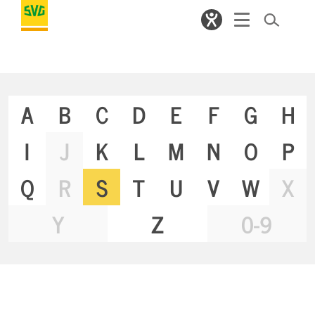
A
B
C
D
E
F
G
H
I
J
K
L
M
N
O
P
Q
R
S
T
U
V
W
X
Y
Z
0-9