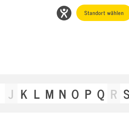
Standort wählen
J
K
L
M
N
O
P
Q
R