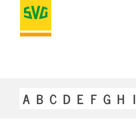
A
B
C
D
E
F
G
H
I