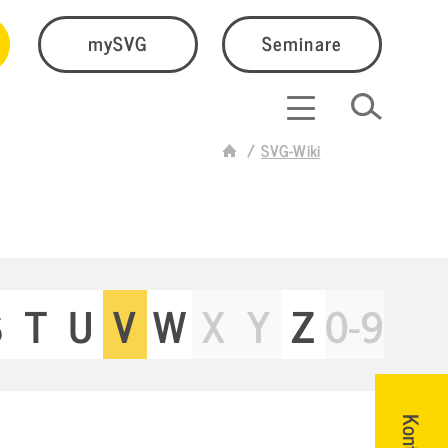
mySVG
Seminare
SVG-Wiki
S
T
U
V
W
X
Y
Z
0-9
Kontakt