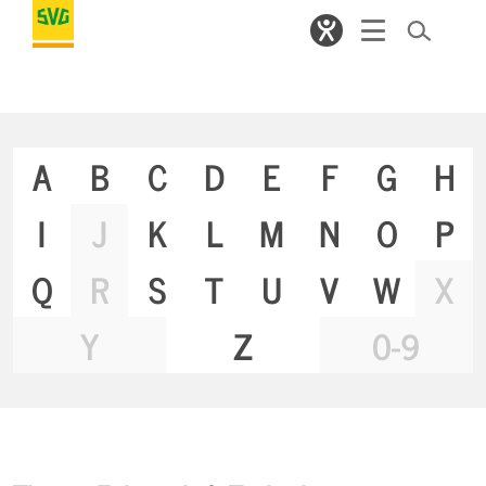
A
B
C
D
E
F
G
H
I
J
K
L
M
N
O
P
Q
R
S
T
U
V
W
X
Y
Z
0-9