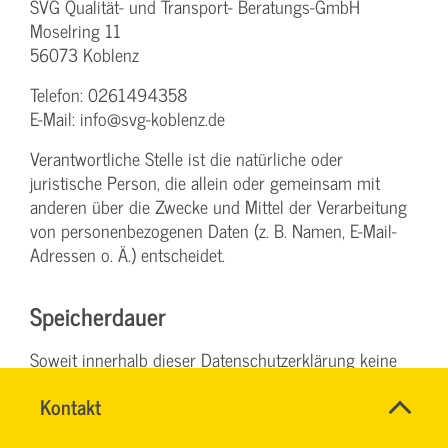
SVG Qualität- und Transport- Beratungs-GmbH
Moselring 11
56073 Koblenz
Telefon: 0261494358
E-Mail: info@svg-koblenz.de
Verantwortliche Stelle ist die natürliche oder
juristische Person, die allein oder gemeinsam mit
anderen über die Zwecke und Mittel der Verarbeitung
von personenbezogenen Daten (z. B. Namen, E-Mail-
Adressen o. Ä.) entscheidet.
Speicherdauer
Soweit innerhalb dieser Datenschutzerklärung keine
speziellere Speicherdauer genannt wurde, verbleiben
Schnell
Name
Kontakt
*
Ihre personenbezogenen Daten bei uns, bis der Zweck
&
CHRISTINA
Ansprechpersonen
für die Datenverarbeitung entfällt. Wenn Sie ein
einfach
NINK
Firma