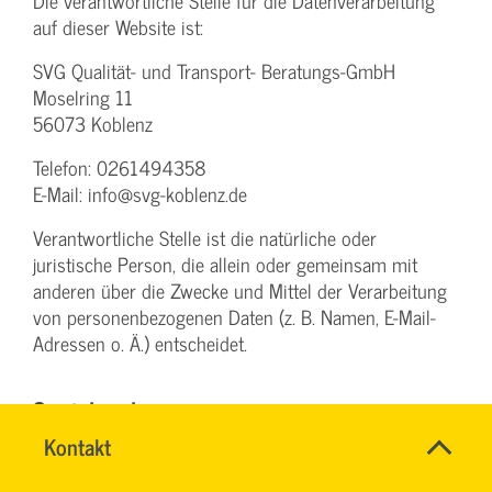
Die verantwortliche Stelle für die Datenverarbeitung
auf dieser Website ist:
SVG Qualität- und Transport- Beratungs-GmbH
Moselring 11
56073 Koblenz
Telefon: 0261494358
E-Mail: info@svg-koblenz.de
Verantwortliche Stelle ist die natürliche oder
juristische Person, die allein oder gemeinsam mit
anderen über die Zwecke und Mittel der Verarbeitung
von personenbezogenen Daten (z. B. Namen, E-Mail-
Adressen o. Ä.) entscheidet.
Speicherdauer
Schnell
Name
Kontakt
*
Soweit innerhalb dieser Datenschutzerklärung keine
&
CHRISTINA
Ansprechpersonen
speziellere Speicherdauer genannt wurde, verbleiben
einfach
NINK
Firma