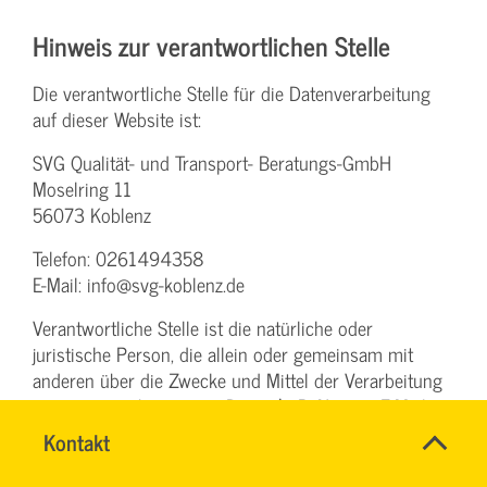
Hinweis zur verantwortlichen Stelle
Die verantwortliche Stelle für die Datenverarbeitung
auf dieser Website ist:
SVG Qualität- und Transport- Beratungs-GmbH
Moselring 11
56073 Koblenz
Telefon: 0261494358
E-Mail: info@svg-koblenz.de
Verantwortliche Stelle ist die natürliche oder
juristische Person, die allein oder gemeinsam mit
anderen über die Zwecke und Mittel der Verarbeitung
von personenbezogenen Daten (z. B. Namen, E-Mail-
Schnell
Adressen o. Ä.) entscheidet.
Name
Kontakt
*
&
CHRISTINA
Ansprechpersonen
einfach
NINK
Firma