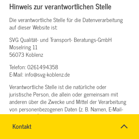
Hinweis zur verantwortlichen Stelle
Die verantwortliche Stelle für die Datenverarbeitung
auf dieser Website ist:
SVG Qualität- und Transport- Beratungs-GmbH
Moselring 11
56073 Koblenz
Telefon: 0261494358
E-Mail: info@svg-koblenz.de
Verantwortliche Stelle ist die natürliche oder
juristische Person, die allein oder gemeinsam mit
anderen über die Zwecke und Mittel der Verarbeitung
von personenbezogenen Daten (z. B. Namen, E-Mail-
Adressen o. Ä.) entscheidet.
Schnell
Name
Kontakt
*
&
CHRISTINA
Ansprechpersonen
Speicherdauer
einfach
NINK
Firma