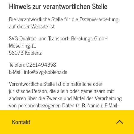
Hinweis zur verantwortlichen Stelle
Die verantwortliche Stelle für die Datenverarbeitung
auf dieser Website ist:
SVG Qualität- und Transport- Beratungs-GmbH
Moselring 11
56073 Koblenz
Telefon: 0261494358
E-Mail: info@svg-koblenz.de
Verantwortliche Stelle ist die natürliche oder
juristische Person, die allein oder gemeinsam mit
anderen über die Zwecke und Mittel der Verarbeitung
von personenbezogenen Daten (z. B. Namen, E-Mail-
Adressen o. Ä.) entscheidet.
Schnell
Name
Kontakt
*
&
CHRISTINA
Ansprechpersonen
Speicherdauer
einfach
NINK
Firma